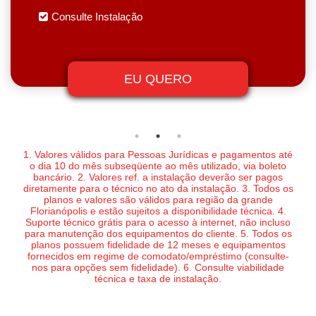
Consulte Instalação
EU QUERO
1. Valores válidos para Pessoas Jurídicas e pagamentos até
o dia 10 do mês subseqüente ao mês utilizado, via boleto
bancário. 2. Valores ref. a instalação deverão ser pagos
diretamente para o técnico no ato da instalação. 3. Todos os
planos e valores são válidos para região da grande
Florianópolis e estão sujeitos a disponibilidade técnica. 4.
Suporte técnico grátis para o acesso à internet, não incluso
para manutenção dos equipamentos do cliente. 5. Todos os
planos possuem fidelidade de 12 meses e equipamentos
fornecidos em regime de comodato/empréstimo (consulte-
nos para opções sem fidelidade). 6. Consulte viabilidade
técnica e taxa de instalação.